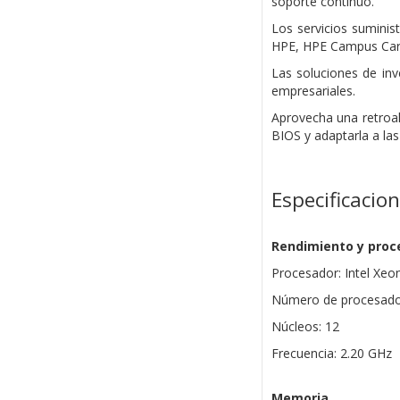
soporte continuo.
Los servicios suminis
HPE, HPE Campus Care,
Las soluciones de inv
empresariales.
Aprovecha una retroal
BIOS y adaptarla a la
Especificacio
Rendimiento y proc
Procesador: Intel Xeo
Número de procesador
Núcleos: 12
Frecuencia: 2.20 GHz
Memoria