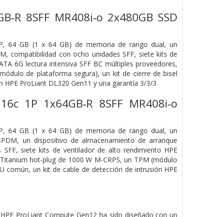
GB‑R 8SFF MR408i‑o 2x480GB SSD
P, 64 GB (1 x 64 GB) de memoria de rango dual, un
compatibilidad con ocho unidades SFF, siete kits de
A 6G lectura intensiva SFF BC múltiples proveedores,
dulo de plataforma segura), un kit de cierre de bisel
ión HPE ProLiant DL320 Gen11 y una garantía 3/3/3
16c 1P 1x64GB‑R 8SFF MR408i‑o
P, 64 GB (1 x 64 GB) de memoria de rango dual, un
PDM, un dispositivo de almacenamiento de arranque
FF, siete kits de ventilador de alto rendimiento HPE
E Titanium hot-plug de 1000 W M-CRPS, un TPM (módulo
 1U común, un kit de cable de detección de intrusión HPE
ón, HPE ProLiant Compute Gen12 ha sido diseñado con un