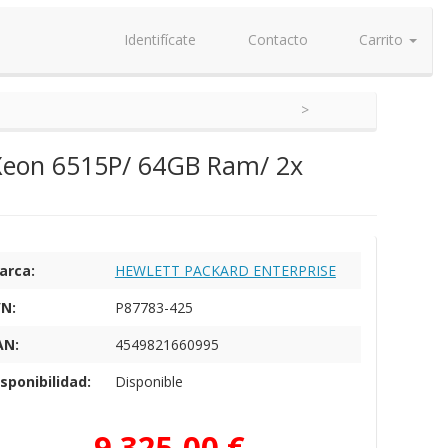
Identifícate
Contacto
Carrito
 Xeon 6515P/ 64GB Ram/ 2x
arca:
HEWLETT PACKARD ENTERPRISE
/N:
P87783-425
AN:
4549821660995
sponibilidad:
Disponible
9.325,00 €