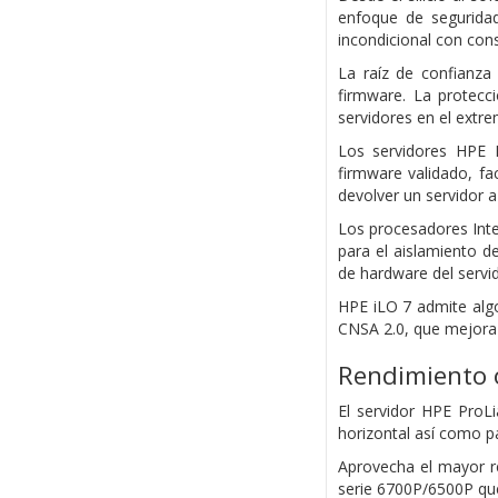
enfoque de segurida
incondicional con con
La raíz de confianza 
firmware. La protecc
servidores en el extr
Los servidores HPE P
firmware validado, fa
devolver un servidor a
Los procesadores Int
para el aislamiento d
de hardware del servi
HPE iLO 7 admite alg
CNSA 2.0, que mejora 
Rendimiento o
El servidor HPE ProL
horizontal así como p
Aprovecha el mayor r
serie 6700P/6500P que