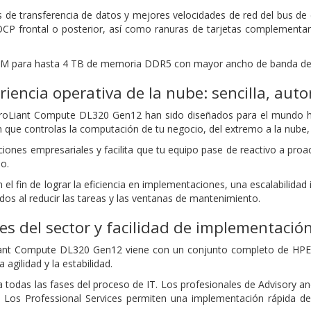
as de transferencia de datos y mejores velocidades de red del bus d
CP frontal o posterior, así como ranuras de tarjetas complementar
IMM para hasta 4 TB de memoria DDR5 con mayor ancho de banda de
eriencia operativa de la nube: sencilla, aut
roLiant Compute DL320 Gen12 han sido diseñados para el mundo h
n que controlas la computación de tu negocio, del extremo a la nube,
iones empresariales y facilita que tu equipo pase de reactivo a proac
o.
el fin de lograr la eficiencia en implementaciones, una escalabilida
cados al reducir las tareas y las ventanas de mantenimiento.
res del sector y facilidad de implementació
iant Compute DL320 Gen12 viene con un conjunto completo de HPE Se
agilidad y la estabilidad.
ca todas las fases del proceso de IT. Los profesionales de Advisory a
. Los Professional Services permiten una implementación rápida de 