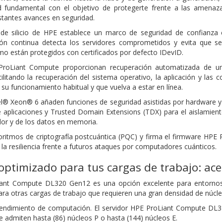
d fundamental con el objetivo de protegerte frente a las amen
stantes avances en seguridad.
de silicio de HPE establece un marco de seguridad de confianza cer
ión continua detecta los servidores comprometidos y evita que se
emo están protegidos con certificados por defecto IDevID.
roLiant Compute proporcionan recuperación automatizada de una 
cilitando la recuperación del sistema operativo, la aplicación y las
 su funcionamiento habitual y que vuelva a estar en línea.
el® Xeon® 6 añaden funciones de seguridad asistidas por hardware 
e aplicaciones y Trusted Domain Extensions (TDX) para el aislamien
dor y de los datos en memoria.
oritmos de criptografía postcuántica (PQC) y firma el firmware HP
la resiliencia frente a futuros ataques por computadores cuánticos.
ptimizado para tus cargas de trabajo: acel
iant Compute DL320 Gen12 es una opción excelente para entornos 
ara otras cargas de trabajo que requieren una gran densidad de núcle
endimiento de computación. El servidor HPE ProLiant Compute DL
 admiten hasta (86) núcleos P o hasta (144) núcleos E.