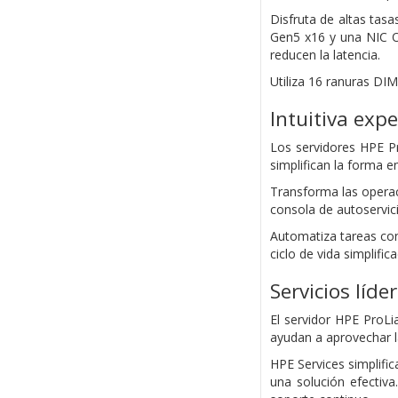
Disfruta de altas tas
Gen5 x16 y una NIC O
reducen la latencia.
Utiliza 16 ranuras D
Intuitiva exp
Los servidores HPE P
simplifican la forma e
Transforma las operac
consola de autoservici
Automatiza tareas con 
ciclo de vida simplifi
Servicios líde
El servidor HPE ProL
ayudan a aprovechar la 
HPE Services simplifi
una solución efectiva