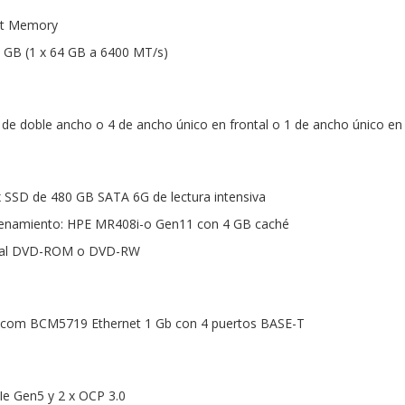
rt Memory
4 GB (1 x 64 GB a 6400 MT/s)
 de doble ancho o 4 de ancho único en frontal o 1 de ancho único en
 x SSD de 480 GB SATA 6G de lectura intensiva
cenamiento: HPE MR408i-o Gen11 con 4 GB caché
onal DVD-ROM o DVD-RW
dcom BCM5719 Ethernet 1 Gb con 4 puertos BASE-T
Ie Gen5 y 2 x OCP 3.0