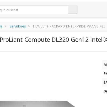
es
Servidores
HEWLETT PACKARD ENTERPRISE P87783-425
 ProLiant Compute DL320 Gen12 Intel
M
P
E
Di