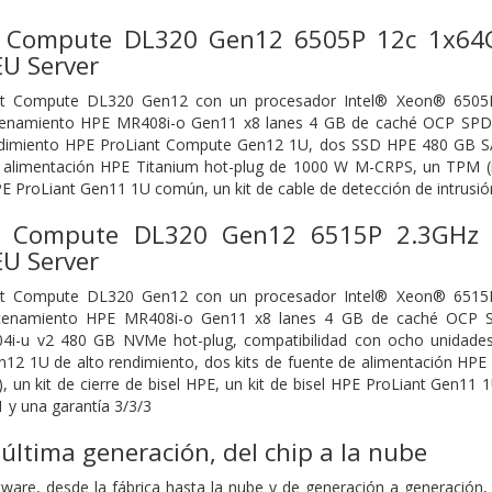
t Compute DL320 Gen12 6505P 12c 1x64
U Server
ant Compute DL320 Gen12 con un procesador Intel® Xeon® 6505
enamiento HPE MR408i-o Gen11 x8 lanes 4 GB de caché OCP SPDM, 
endimiento HPE ProLiant Compute Gen12 1U, dos SSD HPE 480 GB SAT
e alimentación HPE Titanium hot-plug de 1000 W M-CRPS, un TPM (mó
HPE ProLiant Gen11 1U común, un kit de cable de detección de intrus
t Compute DL320 Gen12 6515P 2.3GHz 
U Server
ant Compute DL320 Gen12 con un procesador Intel® Xeon® 6515
acenamiento HPE MR408i-o Gen11 x8 lanes 4 GB de caché OCP S
i-u v2 480 GB NVMe hot-plug, compatibilidad con ocho unidades S
12 1U de alto rendimiento, dos kits de fuente de alimentación HP
, un kit de cierre de bisel HPE, un kit de bisel HPE ProLiant Gen11
 y una garantía 3/3/3
última generación, del chip a la nube
oftware, desde la fábrica hasta la nube y de generación a generaci