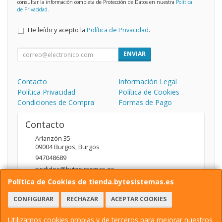
consultar la información completa de Protección de Datos en nuestra
Política
de Privacidad
.
He leído y acepto la
Política de Privacidad
.
ENVIAR
Contacto
Información Legal
Política Privacidad
Política de Cookies
Condiciones de Compra
Formas de Pago
Contacto
Arlanzón 35
09004
Burgos
,
Burgos
947048689
pedidos@bytesistemas.es
Política de Cookies de tienda.bytesistemas.es
CONFIGURAR
RECHAZAR
ACEPTAR COOKIES
Horario
10.00 - 14.00 / 17.00 - 20.00
Utilizamos cookies propias y de terceros para mejorar nuestros