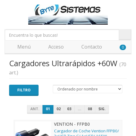
Menú
Acceso
Contacto
0
Cargadores Ultrarápidos +60W
(70
art.)
FILTRO
ANT.
01
02
03
...
08
SIG.
VENTION - FFPB0
Cargador de Coche Vention FFPB0/