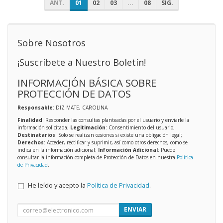
ANT.
01
02
03
...
08
SIG.
Sobre Nosotros
¡Suscríbete a Nuestro Boletín!
INFORMACIÓN BÁSICA SOBRE
PROTECCIÓN DE DATOS
Responsable
: DIZ MATE, CAROLINA
Finalidad
: Responder las consultas planteadas por el usuario y enviarle la
información solicitada;
Legitimación
: Consentimiento del usuario;
Destinatarios
: Solo se realizan cesiones si existe una obligación legal;
Derechos
: Acceder, rectificar y suprimir, así como otros derechos, como se
indica en la información adicional;
Información Adicional
: Puede
consultar la información completa de Protección de Datos en nuestra
Política
de Privacidad
.
He leído y acepto la
Política de Privacidad
.
ENVIAR