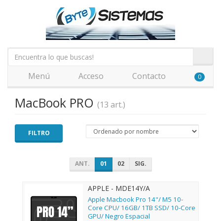
Menú
Acceso
Contacto
0
MacBook PRO
(13 art.)
FILTRO
ANT.
01
02
SIG.
APPLE - MDE14Y/A
Apple Macbook Pro 14"/ M5 10-
Core CPU/ 16GB/ 1TB SSD/ 10-Core
GPU/ Negro Espacial