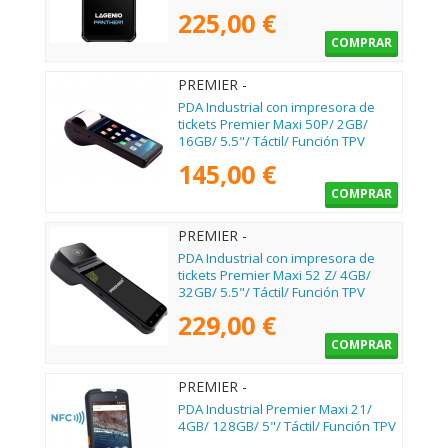
225,00 €
COMPRAR
PREMIER -
MAXI50P55112164G58
PDA Industrial con impresora de
tickets Premier Maxi 50P/ 2GB/
16GB/ 5.5"/ Táctil/ Función TPV
145,00 €
COMPRAR
PREMIER -
MAXI52Z55144324G58
PDA Industrial con impresora de
tickets Premier Maxi 52 Z/ 4GB/
32GB/ 5.5"/ Táctil/ Función TPV
229,00 €
COMPRAR
PREMIER -
MAX215A1541282DNFC
PDA Industrial Premier Maxi 21/
4GB/ 128GB/ 5"/ Táctil/ Función TPV