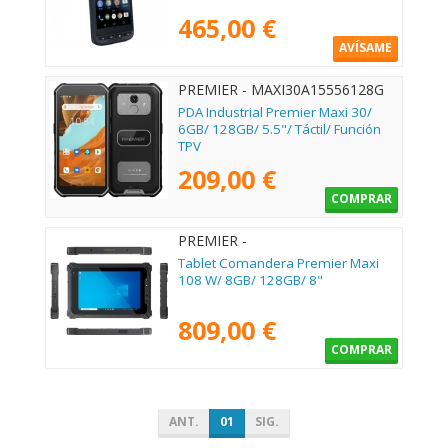
465,00 €
AVÍSAME
PREMIER - MAXI30A15556128G
PDA Industrial Premier Maxi 30/
6GB/ 128GB/ 5.5"/ Táctil/ Función
TPV
209,00 €
COMPRAR
PREMIER -
MAXI108W1181284GWFBT
Tablet Comandera Premier Maxi
108 W/ 8GB/ 128GB/ 8"
809,00 €
COMPRAR
ANT.
01
SIG.