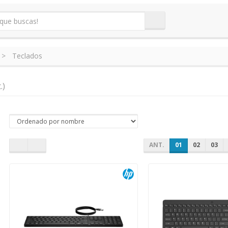
Teclados
.)
ANT.
01
02
03