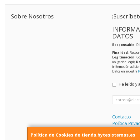
Sobre Nosotros
¡Suscríbet
INFORMA
DATOS
Responsable
: D
Finalidad
: Respon
Legitimación
: C
obligación legal;
De
información adicio
Datos en nuestra
P
He leído y 
Contacto
Política Priva
Condiciones 
Política de Cookies de tienda.bytesistemas.es