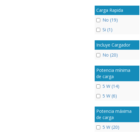
Carga Rapida
No (19)
Si (1)
Incluye Cargador
No (20)
Potencia mínima
de carga
5 W (14)
5 W (6)
Potencia máxima
de carga
5 W (20)