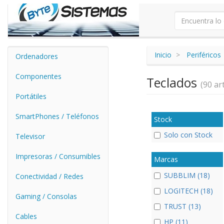
Inicio
Periféricos
Ordenadores
Componentes
Teclados
(90 art
Portátiles
SmartPhones / Teléfonos
Stock
Solo con Stock
Televisor
Impresoras / Consumibles
Marcas
SUBBLIM (18)
Conectividad / Redes
LOGITECH (18)
Gaming / Consolas
TRUST (13)
Cables
HP (11)