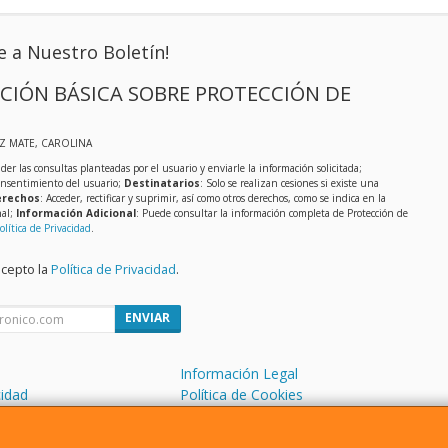
e a Nuestro Boletín!
CIÓN BÁSICA SOBRE PROTECCIÓN DE
IZ MATE, CAROLINA
der las consultas planteadas por el usuario y enviarle la información solicitada;
onsentimiento del usuario;
Destinatarios
: Solo se realizan cesiones si existe una
rechos
: Acceder, rectificar y suprimir, así como otros derechos, como se indica en la
nal;
Información Adicional
: Puede consultar la información completa de Protección de
olítica de Privacidad
.
acepto la
Política de Privacidad
.
ENVIAR
Información Legal
cidad
Política de Cookies
de Compra
Formas de Pago