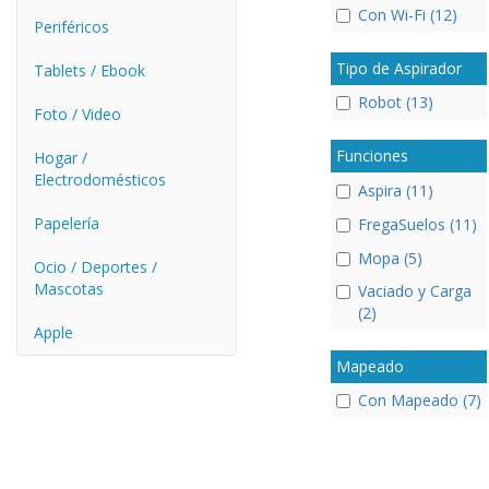
Con Wi-Fi (12)
Periféricos
Tipo de Aspirador
Tablets / Ebook
Robot (13)
Foto / Video
Funciones
Hogar /
Electrodomésticos
Aspira (11)
Papelería
FregaSuelos (11)
Mopa (5)
Ocio / Deportes /
Mascotas
Vaciado y Carga
(2)
Apple
Mapeado
Con Mapeado (7)