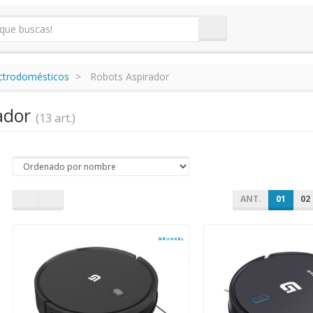
ectrodomésticos
Robots Aspirador
ador
(13 art.)
ANT.
01
02