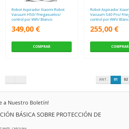
Robot Aspirador Xiaomi Robot
Robot Aspirador Xiao
Vacuum H50/ Friegasuelos/
Vacuum S40 Pro/ Frie
control por WiFi/ Blanco
control por WiFi/ Blan
349,00 €
255,00 €
COMPRAR
COMPRAR
ANT.
01
02
e a Nuestro Boletín!
CIÓN BÁSICA SOBRE PROTECCIÓN DE
IZ MATE, CAROLINA