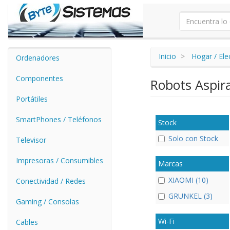
Inicio
Hogar / El
Ordenadores
Componentes
Robots Aspir
Portátiles
SmartPhones / Teléfonos
Stock
Solo con Stock
Televisor
Impresoras / Consumibles
Marcas
XIAOMI (10)
Conectividad / Redes
GRUNKEL (3)
Gaming / Consolas
Wi-Fi
Cables