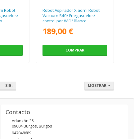
mi Robot
Robot Aspirador Xiaomi Robot
gasuelos/
Vacuum S40/ Friegasuelos/
co
control por WiFi/ Blanco
189,00 €
COMPRAR
SIG.
MOSTRAR
Contacto
Arlanzón 35
09004
Burgos
,
Burgos
947048689