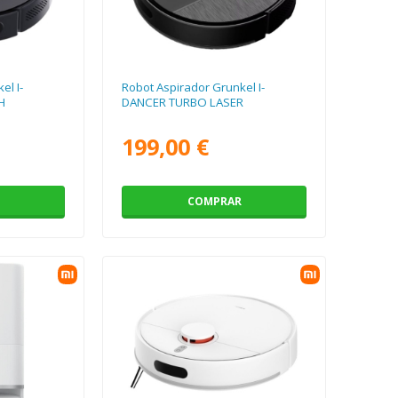
el I-
Robot Aspirador Grunkel I-
H
DANCER TURBO LASER
199,00 €
COMPRAR