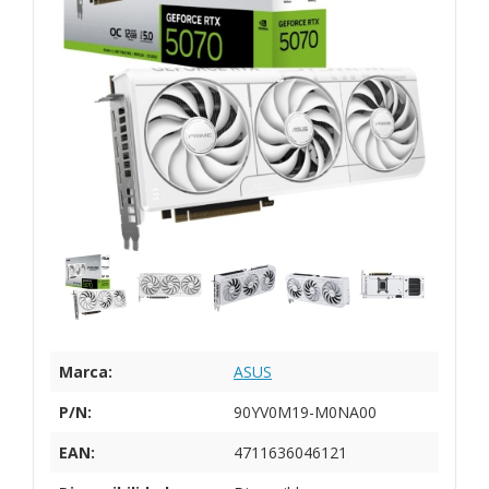
Marca:
ASUS
P/N:
90YV0M19-M0NA00
EAN:
4711636046121