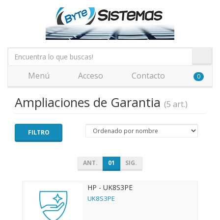
Menú
Acceso
Contacto
0
Ampliaciones de Garantia
(5 art.)
FILTRO
ANT.
01
SIG.
HP - UK8S3PE
UK8S3PE