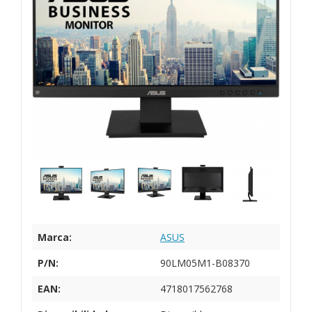
Marca:
ASUS
P/N:
90LM05M1-B08370
EAN:
4718017562768