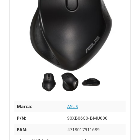
Marca:
ASUS
P/N:
90XB06C0-BMU000
EAN:
4718017911689