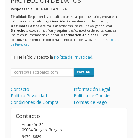
PROTECCIÓN DE DATOS
Responsable
: DIZ MATE, CAROLINA
Finalidad
: Responder las consultas planteadas por el usuario y enviarle la
información solicitada;
Legitimación
: Consentimiento del usuario;
Destinatarios
: Solo se realizan cesiones si existe una obligación legal;
Derechos
: Acceder, rectificar y suprimir, así como otros derechos, como se
indica en la información adicional;
Información Adicional
: Puede
consultar la información completa de Protección de Datos en nuestra
Política
de Privacidad
.
He leído y acepto la
Política de Privacidad
.
ENVIAR
Contacto
Información Legal
Política Privacidad
Política de Cookies
Condiciones de Compra
Formas de Pago
Contacto
Arlanzón 35
09004
Burgos
,
Burgos
947048689