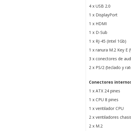
4 x USB 2.0
1 x DisplayPort
1 x HDMI
1 x D-Sub
1 x RJ-45 (Intel 1Gb)
1 x ranura M.2 Key E (
3 x conectores de aud
2 x PS/2 (teclado y ra
Conectores interno
1 x ATX 24 pines
1 x CPU 8 pines
1 x ventilador CPU
2 x ventiladores chasi
2 x M.2