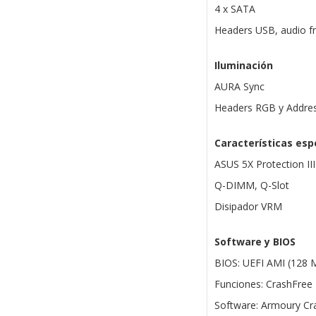
4 x SATA
Headers USB, audio f
Iluminación
AURA Sync
Headers RGB y Addres
Características esp
ASUS 5X Protection III
Q-DIMM, Q-Slot
Disipador VRM
Software y BIOS
BIOS: UEFI AMI (128 
Funciones: CrashFree
Software: Armoury Cra