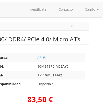
Identifícate
Contacto
Carrito
0/ DDR4/ PCIe 4.0/ Micro ATX
arca:
ASUS
/N:
90MB19P0-M0EAYC
AN:
4711081514442
sponibilidad:
Disponible
83,50 €