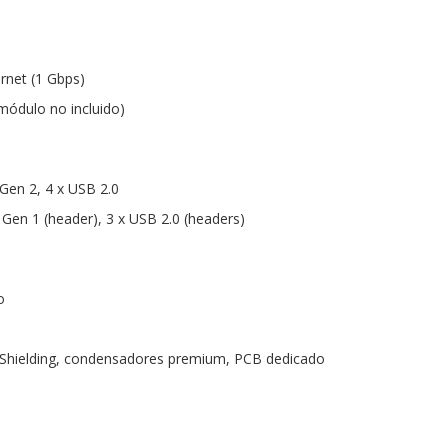
ernet (1 Gbps)
(módulo no incluido)
 Gen 2, 4 x USB 2.0
 Gen 1 (header), 3 x USB 2.0 (headers)
o
o Shielding, condensadores premium, PCB dedicado