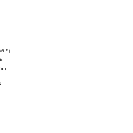
Wi-Fi)
io
tón)
s
s