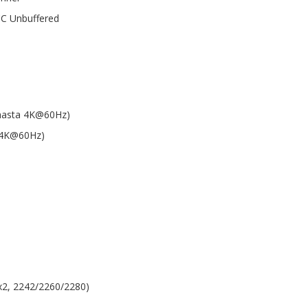
CC Unbuffered
 (hasta 4K@60Hz)
a 4K@60Hz)
 x2, 2242/2260/2280)