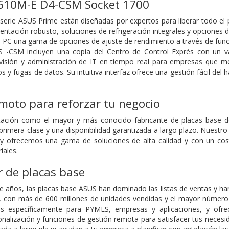
610M-E D4-CSM Socket 1700
 serie ASUS Prime están diseñadas por expertos para liberar todo el 
ntación robusto, soluciones de refrigeración integrales y opciones d
e PC una gama de opciones de ajuste de rendimiento a través de funci
 -CSM incluyen una copia del Centro de Control Exprés con un v
visión y administración de IT en tiempo real para empresas que me
 y fugas de datos. Su intuitiva interfaz ofrece una gestión fácil del
moto para reforzar tu negocio
utación como el mayor y más conocido fabricante de placas base 
primera clase y una disponibilidad garantizada a largo plazo. Nuestro 
 y ofrecemos una gama de soluciones de alta calidad y con un cos
iales.
r de placas base
 años, las placas base ASUS han dominado las listas de ventas y han
dad, con más de 600 millones de unidades vendidas y el mayor númer
s específicamente para PYMES, empresas y aplicaciones, y ofre
nalización y funciones de gestión remota para satisfacer tus necesid