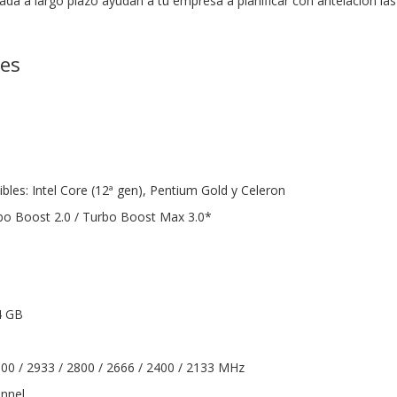
zada a largo plazo ayudan a tu empresa a planificar con antelación las
nes
les: Intel Core (12ª gen), Pentium Gold y Celeron
rbo Boost 2.0 / Turbo Boost Max 3.0*
4 GB
000 / 2933 / 2800 / 2666 / 2400 / 2133 MHz
annel