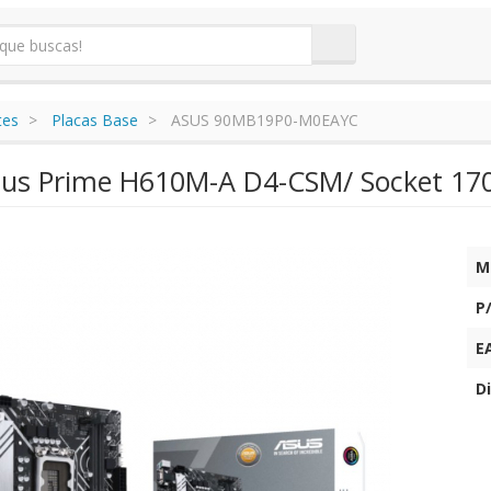
tes
Placas Base
ASUS 90MB19P0-M0EAYC
sus Prime H610M-A D4-CSM/ Socket 170
M
P
E
Di