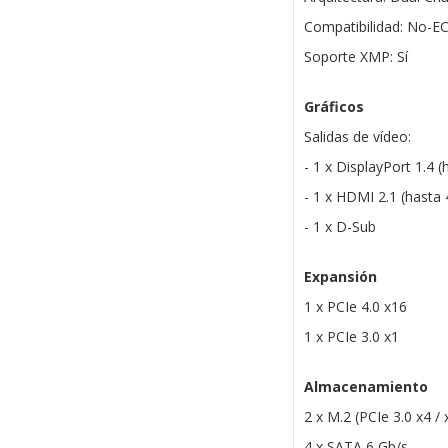
Compatibilidad: No-E
Soporte XMP: Sí
Gráficos
Salidas de vídeo:
- 1 x DisplayPort 1.4
- 1 x HDMI 2.1 (hast
- 1 x D-Sub
Expansión
1 x PCIe 4.0 x16
1 x PCIe 3.0 x1
Almacenamiento
2 x M.2 (PCIe 3.0 x4 /
4 x SATA 6 Gb/s