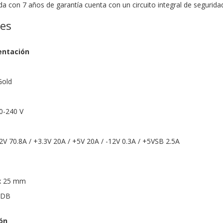
da con 7 años de garantía cuenta con un circuito integral de segurida
nes
entación
Gold
00-240 V
12V 70.8A / +3.3V 20A / +5V 20A / -12V 0.3A / +5VSB 2.5A
 x 25 mm
FDB
ón