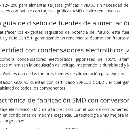
vo 12V-2x6 para alimentar tarjetas gráficas NVIDIA, sin necesidad de
as, es compatible con tarjetas gráficas AMD de alto rendimiento.
 guía de diseño de fuentes de alimentació
atisfacer los exigentes requisitos de potencia del futuro, esta f
3.1 y PCIe Gen 5.1, garantizando un rendimiento óptimo con futuras 
Certified con condensadores electrolíticos
orpora condensadores electrolíticos japoneses de 105ºC altam
s minimizan la ondulación del voltaje, mejorando la durabilidad y la e
s Gold es una de las mejores fuentes de alimentación para equipos co
ntación GDX v3 cuentan con certificado 80PLUS GOLD , el cual gara
bilidad de todos los componentes.
ectrónica de fabricación SMD con converso
aje electrónico SMD de alta precisión con el uso de componentes d
n en condiciones de máxima exigencia. La tecnología SMD mejora la 
a largo plazo.