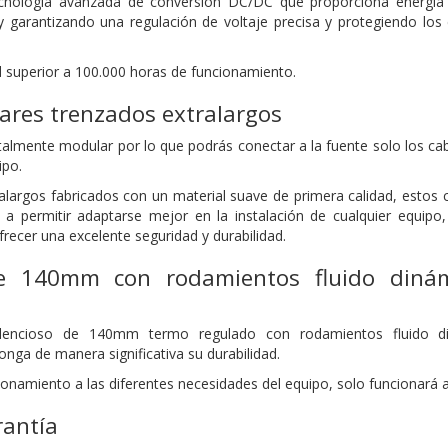
nología avanzada de conversión DC/DC que proporciona energía e
 garantizando una regulación de voltaje precisa y protegiendo los
d superior a 100.000 horas de funcionamiento.
ares trenzados extralargos
talmente modular por lo que podrás conectar a la fuente solo los ca
ipo.
alargos fabricados con un material suave de primera calidad, estos 
va a permitir adaptarse mejor en la instalación de cualquier equi
recer una excelente seguridad y durabilidad.
de 140mm con rodamientos fluido dinám
 silencioso de 140mm termo regulado con rodamientos fluido 
nga de manera significativa su durabilidad.
onamiento a las diferentes necesidades del equipo, solo funcionará 
rantía