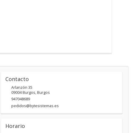
Contacto
Arlanzón 35
09004
Burgos
,
Burgos
947048689
pedidos@bytesistemas.es
Horario