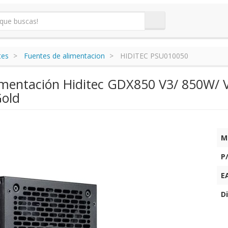
tes
Fuentes de alimentacion
HIDITEC PSU010050
imentación Hiditec GDX850 V3/ 850W/ V
Gold
M
P
E
Di