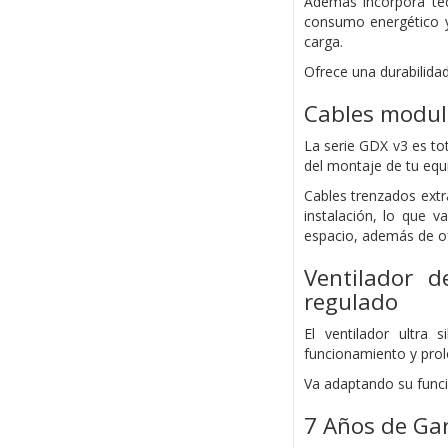
Además incorpora tec
consumo energético y
carga.
Ofrece una durabilida
Cables modul
La serie GDX v3 es to
del montaje de tu equ
Cables trenzados extr
instalación, lo que 
espacio, además de of
Ventilador 
regulado
El ventilador ultra
funcionamiento y prolo
Va adaptando su funci
7 Años de Ga