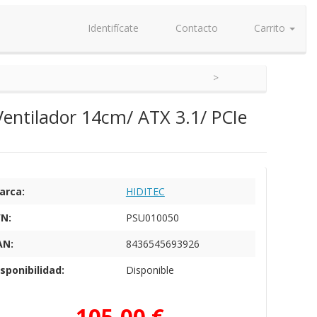
Identifícate
Contacto
Carrito
entilador 14cm/ ATX 3.1/ PCIe
arca:
HIDITEC
/N:
PSU010050
AN:
8436545693926
sponibilidad:
Disponible
105,00 €