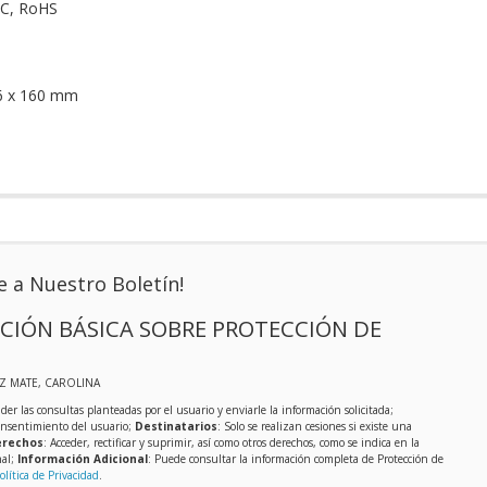
FCC, RoHS
6 x 160 mm
e a Nuestro Boletín!
CIÓN BÁSICA SOBRE PROTECCIÓN DE
IZ MATE, CAROLINA
der las consultas planteadas por el usuario y enviarle la información solicitada;
onsentimiento del usuario;
Destinatarios
: Solo se realizan cesiones si existe una
rechos
: Acceder, rectificar y suprimir, así como otros derechos, como se indica en la
nal;
Información Adicional
: Puede consultar la información completa de Protección de
olítica de Privacidad
.