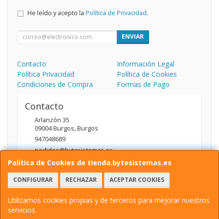
He leído y acepto la
Política de Privacidad
.
ENVIAR
Contacto
Información Legal
Política Privacidad
Política de Cookies
Condiciones de Compra
Formas de Pago
Contacto
Arlanzón 35
09004
Burgos
,
Burgos
947048689
pedidos@bytesistemas.es
Política de Cookies de tienda.bytesistemas.es
CONFIGURAR
RECHAZAR
ACEPTAR COOKIES
Horario
10.00 - 14.00 / 17.00 - 20.00
Utilizamos cookies propias y de terceros para mejorar nuestros
servicios.