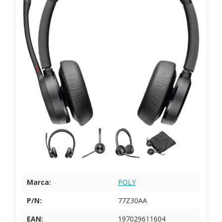
Marca:
POLY
P/N:
77Z30AA
EAN:
197029611604