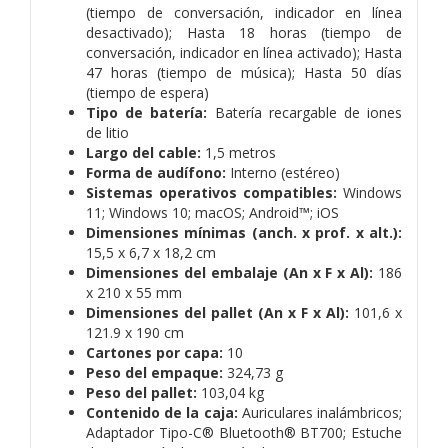
(tiempo de conversación, indicador en línea
desactivado); Hasta 18 horas (tiempo de
conversación, indicador en línea activado); Hasta
47 horas (tiempo de música); Hasta 50 días
(tiempo de espera)
Tipo de batería:
Batería recargable de iones
de litio
Largo del cable:
1,5 metros
Forma de audífono:
Interno (estéreo)
Sistemas operativos compatibles:
Windows
11; Windows 10; macOS; Android™; iOS
Dimensiones mínimas (anch. x prof. x alt.):
15,5 x 6,7 x 18,2 cm
Dimensiones del embalaje (An x F x Al):
186
x 210 x 55 mm
Dimensiones del pallet (An x F x Al):
101,6 x
121.9 x 190 cm
Cartones por capa:
10
Peso del empaque:
324,73 g
Peso del pallet:
103,04 kg
Contenido de la caja:
Auriculares inalámbricos;
Adaptador Tipo-C® Bluetooth® BT700; Estuche