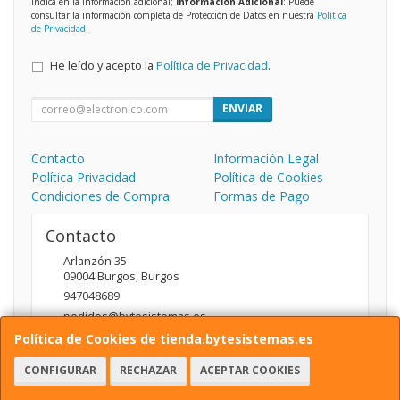
indica en la información adicional;
Información Adicional
: Puede
consultar la información completa de Protección de Datos en nuestra
Política
de Privacidad
.
He leído y acepto la
Política de Privacidad
.
ENVIAR
Contacto
Información Legal
Política Privacidad
Política de Cookies
Condiciones de Compra
Formas de Pago
Contacto
Arlanzón 35
09004
Burgos
,
Burgos
947048689
pedidos@bytesistemas.es
Política de Cookies de tienda.bytesistemas.es
CONFIGURAR
RECHAZAR
ACEPTAR COOKIES
Horario