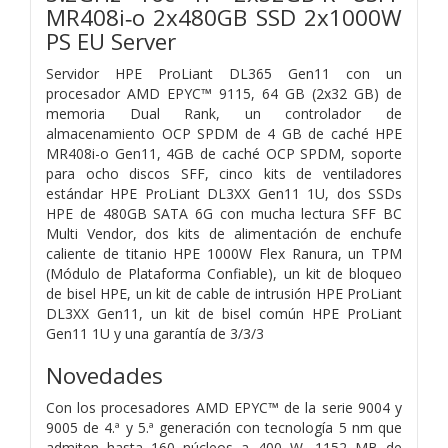
MR408i‑o 2x480GB SSD 2x1000W
PS EU Server
Servidor HPE ProLiant DL365 Gen11 con un
procesador AMD EPYC™ 9115, 64 GB (2x32 GB) de
memoria Dual Rank, un controlador de
almacenamiento OCP SPDM de 4 GB de caché HPE
MR408i-o Gen11, 4GB de caché OCP SPDM, soporte
para ocho discos SFF, cinco kits de ventiladores
estándar HPE ProLiant DL3XX Gen11 1U, dos SSDs
HPE de 480GB SATA 6G con mucha lectura SFF BC
Multi Vendor, dos kits de alimentación de enchufe
caliente de titanio HPE 1000W Flex Ranura, un TPM
(Módulo de Plataforma Confiable), un kit de bloqueo
de bisel HPE, un kit de cable de intrusión HPE ProLiant
DL3XX Gen11, un kit de bisel común HPE ProLiant
Gen11 1U y una garantía de 3/3/3
Novedades
Con los procesadores AMD EPYC™ de la serie 9004 y
9005 de 4.ª y 5.ª generación con tecnología 5 nm que
admiten hasta 160 núcleos a 400 W, 1152 MB de