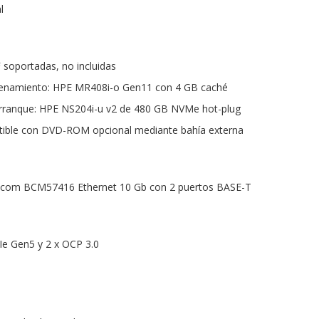
l
 soportadas, no incluidas
cenamiento: HPE MR408i-o Gen11 con 4 GB caché
ranque: HPE NS204i-u v2 de 480 GB NVMe hot-plug
tible con DVD-ROM opcional mediante bahía externa
dcom BCM57416 Ethernet 10 Gb con 2 puertos BASE-T
Ie Gen5 y 2 x OCP 3.0