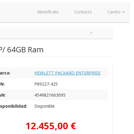
Identifícate
Contacto
Carrito
7P/ 64GB Ram
arca:
HEWLETT PACKARD ENTERPRISE
/N:
P89227-425
AN:
4549821663095
sponibilidad:
Disponible
12.455,00 €