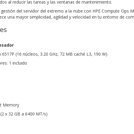
cados al reducir las tareas y las ventanas de mantenimiento.
la gestión del servidor del extremo a la nube con HPE Compute Ops
ece una mayor simplicidad, agilidad y velocidad en tu entorno de comp
nes
esador
n 6517P (16 núcleos, 3.20 GHz, 72 MB caché L3, 190 W)
es: 1 incluido
rt Memory
(2 x 32 GB a 6400 MT/s)