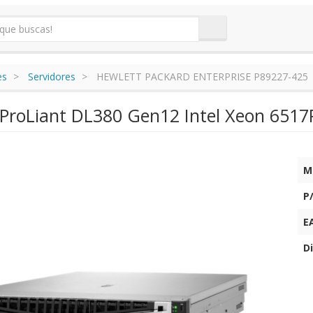
es
Servidores
HEWLETT PACKARD ENTERPRISE P89227-425
 ProLiant DL380 Gen12 Intel Xeon 651
M
P
E
Di