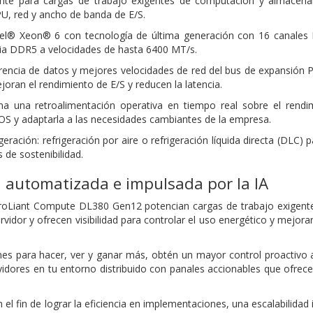
ente para cargas de trabajo exigentes de computación y almace
U, red y ancho de banda de E/S.
el® Xeon® 6 con tecnología de última generación con 16 canales
a DDR5 a velocidades de hasta 6400 MT/s.
erencia de datos y mejores velocidades de red del bus de expansión 
oran el rendimiento de E/S y reducen la latencia.
a una retroalimentación operativa en tiempo real sobre el rendim
IOS y adaptarla a las necesidades cambiantes de la empresa.
eración: refrigeración por aire o refrigeración líquida directa (DLC) p
s de sostenibilidad.
 automatizada e impulsada por la IA
roLiant Compute DL380 Gen12 potencian cargas de trabajo exigente
servidor y ofrecen visibilidad para controlar el uso energético y mejor
s para hacer, ver y ganar más, obtén un mayor control proactivo a 
idores en tu entorno distribuido con panales accionables que ofrecen
el fin de lograr la eficiencia en implementaciones, una escalabilida