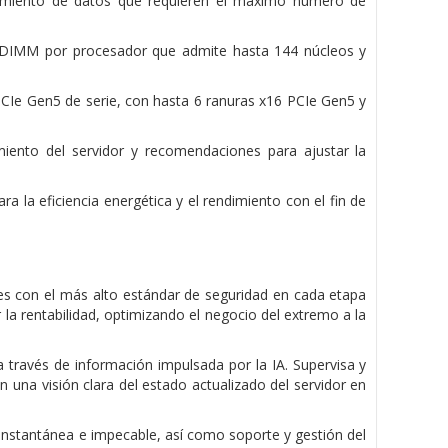
namiento de datos que requieren el máximo número de
 DIMM por procesador que admite hasta 144 núcleos y
PCIe Gen5 de serie, con hasta 6 ranuras x16 PCIe Gen5 y
iento del servidor y recomendaciones para ajustar la
ara la eficiencia energética y el rendimiento con el fin de
s con el más alto estándar de seguridad en cada etapa
ar la rentabilidad, optimizando el negocio del extremo a la
través de información impulsada por la IA. Supervisa y
 una visión clara del estado actualizado del servidor en
d instantánea e impecable, así como soporte y gestión del