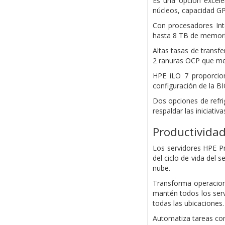
Es una opción excel
núcleos, capacidad GP
Con procesadores Int
hasta 8 TB de memori
Altas tasas de transf
2 ranuras OCP que mej
HPE iLO 7 proporcion
configuración de la B
Dos opciones de refrig
respaldar las iniciativa
Productividad
Los servidores HPE P
del ciclo de vida del 
nube.
Transforma operacione
mantén todos los serv
todas las ubicaciones.
Automatiza tareas con 