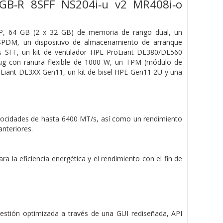
GB‑R 8SFF NS204i‑u v2 MR408i‑o
P, 64 GB (2 x 32 GB) de memoria de rango dual, un
PDM, un dispositivo de almacenamiento de arranque
 SFF, un kit de ventilador HPE ProLiant DL380/DL560
lug con ranura flexible de 1000 W, un TPM (módulo de
ProLiant DL3XX Gen11, un kit de bisel HPE Gen11 2U y una
ocidades de hasta 6400 MT/s, así como un rendimiento
nteriores.
ara la eficiencia energética y el rendimiento con el fin de
gestión optimizada a través de una GUI rediseñada, API