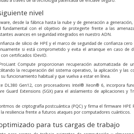
idad a través de la tecnología patentada de enclave seguro.
siguiente nivel
oftware, desde la fábrica hasta la nube y de generación a generaci
d fundamental con el objetivo de protegerte frente a las amen
stantes avances en seguridad integrados en nuestro ADN.
onfianza de silicio de HPE y el marco de seguridad de confianza cero 
tinuamente si está comprometido y evita el arranque en caso de de
 con certificados IDevID.
roLiant Compute proporcionan recuperación automatizada de una 
cilitando la recuperación del sistema operativo, la aplicación y las
 su funcionamiento habitual y que vuelva a estar en línea.
 DL380 Gen12, con procesadores Intel® Xeon® 6, incorpora funci
are Guard Extensions (SGX) para el aislamiento de aplicaciones y 
oritmos de criptografía postcuántica (PQC) y firma el firmware HP
la resiliencia frente a futuros ataques por computadores cuánticos.
optimizado para tus cargas de trabajo