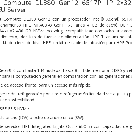
t Compute DL380 Gen12 6517P 1P 2x32
U Server
ant Compute DL380 Gen12 con un procesador Intel® Xeon® 6517
acenamiento HPE MR408i-o Gen11 x8 lanes 4 GB de caché OCP S
4i-u v2 480 GB NVMe hot-plug, compatibilidad con ocho unidades
dimiento, dos kits de fuente de alimentación HPE Titanium hot-p
n kit de cierre de bisel HPE, un kit de cable de intrusión para HPE 
Xeon® 6 con hasta 144 núcleos, hasta 8 TB de memoria DDR5 y vel
r para la computación general en comparación con las generaciones a
ue de acceso frontal para un acceso más rápido.
eración: refrigeración por aire o refrigeración líquida directa (DLC) p
s de sostenibilidad.
SFF E3.S NVMe.
ble ancho (DW) u ocho de ancho único (SW).
de servidor HPE Integrated Lights-Out 7 (iLO 7) con capacidad de 