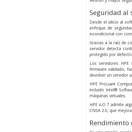
Redfish y mayor segur
Seguridad al 
Desde el silicio al s
enfoque de segurida
incondicional con con
Gracias a la raíz de c
servidor detecta con
protegido por defecto
Los servidores HPE P
firmware validado, fa
devolver un servidor a
HPE ProLiant Compute
incluido Intel® Softw
máquinas virtuales.
HPE iLO 7 admite alg
CNSA 2.0, que mejora 
Rendimiento 