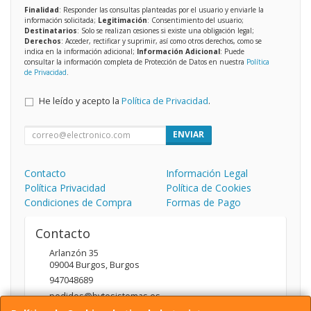
Finalidad
: Responder las consultas planteadas por el usuario y enviarle la
información solicitada;
Legitimación
: Consentimiento del usuario;
Destinatarios
: Solo se realizan cesiones si existe una obligación legal;
Derechos
: Acceder, rectificar y suprimir, así como otros derechos, como se
indica en la información adicional;
Información Adicional
: Puede
consultar la información completa de Protección de Datos en nuestra
Política
de Privacidad
.
He leído y acepto la
Política de Privacidad
.
ENVIAR
Contacto
Información Legal
Política Privacidad
Política de Cookies
Condiciones de Compra
Formas de Pago
Contacto
Arlanzón 35
09004
Burgos
,
Burgos
947048689
pedidos@bytesistemas.es