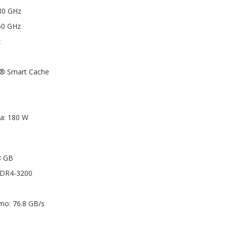
.80 GHz
60 GHz
z
l® Smart Cache
a: 180 W
8 GB
DDR4-3200
mo: 76.8 GB/s