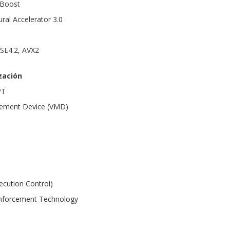
 Boost
ral Accelerator 3.0
SSE4.2, AVX2
zación
PT
ement Device (VMD)
cution Control)
Enforcement Technology