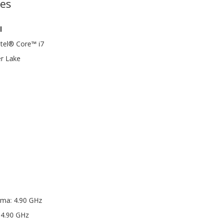
nes
l
ntel® Core™ i7
er Lake
ima: 4.90 GHz
 4.90 GHz