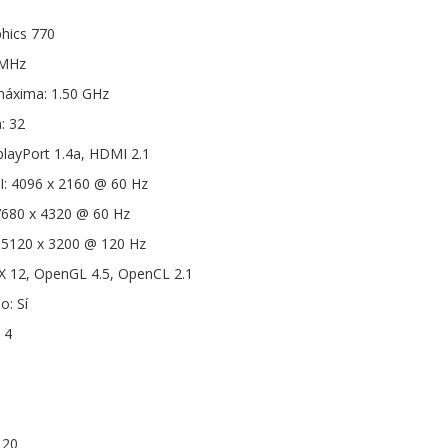
hics 770
 MHz
máxima: 1.50 GHz
: 32
playPort 1.4a, HDMI 2.1
: 4096 x 2160 @ 60 Hz
7680 x 4320 @ 60 Hz
 5120 x 3200 @ 120 Hz
tX 12, OpenGL 4.5, OpenCL 2.1
o: Sí
 4
 20