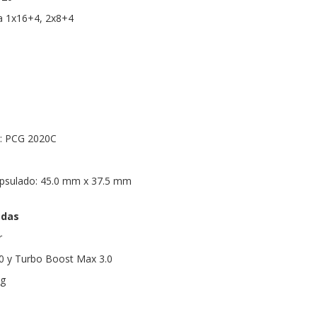
ta 1x16+4, 2x8+4
a: PCG 2020C
psulado: 45.0 mm x 37.5 mm
adas
r
.0 y Turbo Boost Max 3.0
ng