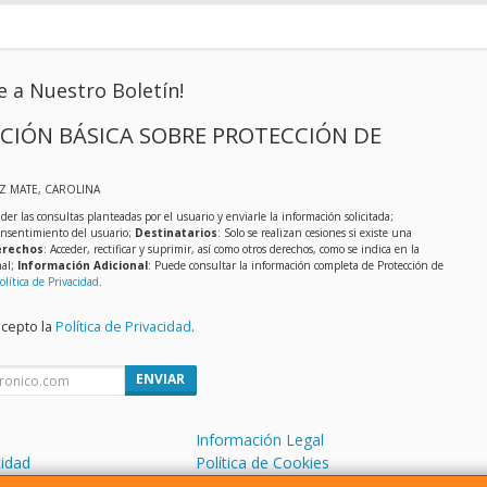
e a Nuestro Boletín!
CIÓN BÁSICA SOBRE PROTECCIÓN DE
IZ MATE, CAROLINA
der las consultas planteadas por el usuario y enviarle la información solicitada;
onsentimiento del usuario;
Destinatarios
: Solo se realizan cesiones si existe una
rechos
: Acceder, rectificar y suprimir, así como otros derechos, como se indica en la
nal;
Información Adicional
: Puede consultar la información completa de Protección de
olítica de Privacidad
.
acepto la
Política de Privacidad
.
ENVIAR
Información Legal
cidad
Política de Cookies
de Compra
Formas de Pago