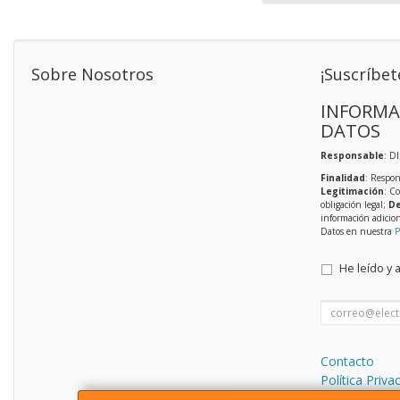
Sobre Nosotros
¡Suscríbet
INFORMA
DATOS
Responsable
: D
Finalidad
: Respon
Legitimación
: C
obligación legal;
De
información adicio
Datos en nuestra
P
He leído y 
Contacto
Política Priva
Condiciones 