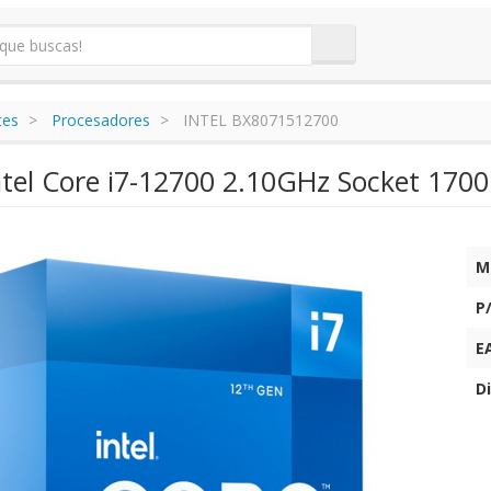
tes
Procesadores
INTEL BX8071512700
ntel Core i7-12700 2.10GHz Socket 1700
M
P
E
Di