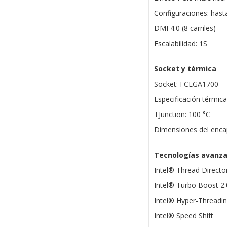
Configuraciones: has
DMI 4.0 (8 carriles)
Escalabilidad: 1S
Socket y térmica
Socket: FCLGA1700
Especificación térmic
TJunction: 100 °C
Dimensiones del enca
Tecnologías avanz
Intel® Thread Directo
Intel® Turbo Boost 2
Intel® Hyper-Threadi
Intel® Speed Shift