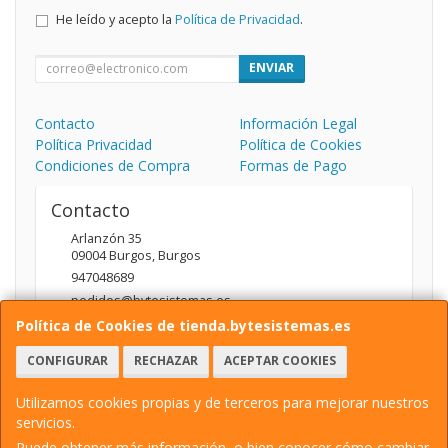
He leído y acepto la
Política de Privacidad
.
ENVIAR
Contacto
Información Legal
Política Privacidad
Política de Cookies
Condiciones de Compra
Formas de Pago
Contacto
Arlanzón 35
09004
Burgos
,
Burgos
947048689
pedidos@bytesistemas.es
Política de Cookies de tienda.bytesistemas.es
CONFIGURAR
RECHAZAR
ACEPTAR COOKIES
Horario
10.00 - 14.00 / 17.00 - 20.00
Utilizamos cookies propias y de terceros para mejorar nuestros
servicios.
Puede obtener más información, o bien conocer cómo cambiar