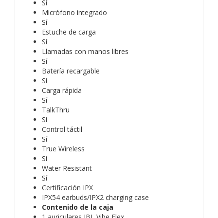
Sí
Micrófono integrado
Sí
Estuche de carga
Sí
Llamadas con manos libres
Sí
Batería recargable
Sí
Carga rápida
Sí
TalkThru
Sí
Control táctil
Sí
True Wireless
Sí
Water Resistant
Sí
Certificación IPX
IPX54 earbuds/IPX2 charging case
Contenido de la caja
1 auriculares JBL Vibe Flex