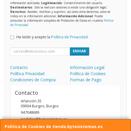
información solicitada;
Legitimación
: Consentimiento del usuario;
Destinatarios
: Solo se realizan cesiones si existe una obligación legal;
Derechos
: Acceder, rectificar y suprimir, así como otros derechos, como se
indica en la información adicional;
Información Adicional
: Puede
consultar la información completa de Protección de Datos en nuestra
Política
de Privacidad
.
He leído y acepto la
Política de Privacidad
.
ENVIAR
Contacto
Información Legal
Política Privacidad
Política de Cookies
Condiciones de Compra
Formas de Pago
Contacto
Arlanzón 35
09004
Burgos
,
Burgos
947048689
pedidos@bytesistemas.es
Política de Cookies de tienda.bytesistemas.es