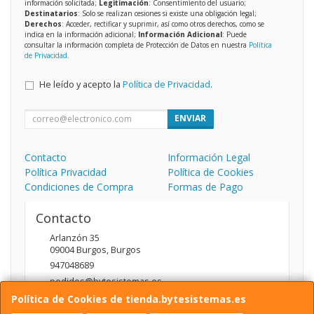
información solicitada;
Legitimación
: Consentimiento del usuario;
Destinatarios
: Solo se realizan cesiones si existe una obligación legal;
Derechos
: Acceder, rectificar y suprimir, así como otros derechos, como se
indica en la información adicional;
Información Adicional
: Puede
consultar la información completa de Protección de Datos en nuestra
Política
de Privacidad
.
He leído y acepto la
Política de Privacidad
.
ENVIAR
Contacto
Información Legal
Política Privacidad
Política de Cookies
Condiciones de Compra
Formas de Pago
Contacto
Arlanzón 35
09004
Burgos
,
Burgos
947048689
pedidos@bytesistemas.es
Política de Cookies de tienda.bytesistemas.es