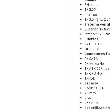
Externas
1x 5.25''
Internas
1x 3.5'' | 1x 2.5''
Sistema venti
Superior: 1x 8 c
Inferior: 1x 8 cm
Puertos
2x USB 3.0
HD audio
Conectores f
2x SATA
2x Molex 4pin
1x ATX 20+4 pi
1x CPU 4 pin
1xFDD
Espacio
Cooler CPU
75 mm
VGA
256 mm
Especificacio