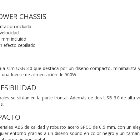
OWER CHASSIS
ntación incluida
 velocidad
0 mm incluido
n efecto cepillado
aja slim USB 3.0 que destaca por un diseño compacto, minimalista 
e una fuente de alimentación de 500W.
SIBILIDAD
pales se sitúan en la parte frontal. Además de dos USB 3.0 de alta
s.
PACTO
eriales ABS de calidad y robusto acero SPCC de 0,5 mm, con un eleg
lquier entorno gracias a un diseño sobrio en color negro y un tam
cal como en horizontal.