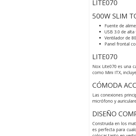
LITE070
500W SLIM T
Fuente de alime
USB 3.0 de alta
Ventilador de 8
Panel frontal co
LITE070
Nox Lite070 es una c
como Mini ITX, incluy
CÓMODA ACCE
Las conexiones princi
micrófono y auriculare
DISEÑO COM
Construida en los mat
es perfecta para cua
colocar tanto en verti