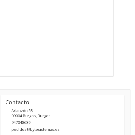
Contacto
Arlanzón 35
09004
Burgos
,
Burgos
947048689
pedidos@bytesistemas.es