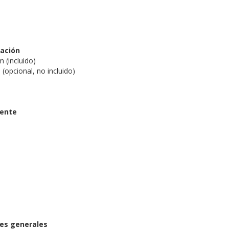
lación
m (incluido)
 (opcional, no incluido)
uente
n
nes generales