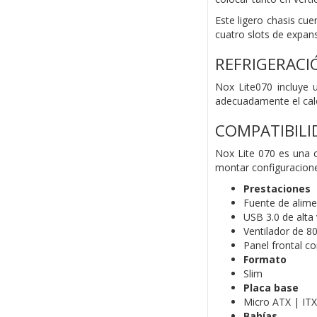
Este ligero chasis cue
cuatro slots de expans
REFRIGERACI
Nox Lite070 incluye 
adecuadamente el cal
COMPATIBILI
Nox Lite 070 es una c
montar configuracione
Prestaciones
Fuente de alime
USB 3.0 de alta
Ventilador de 8
Panel frontal co
Formato
Slim
Placa base
Micro ATX | ITX
Bahías