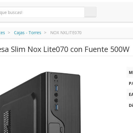
tes
Cajas - Torres
NOX NXLITE070
sa Slim Nox Lite070 con Fuente 500W
M
P
E
Di