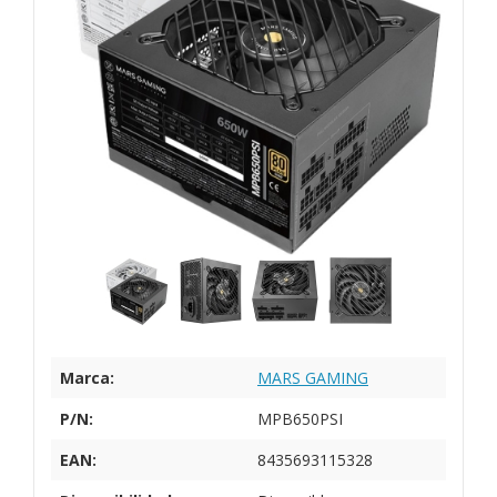
Marca:
MARS GAMING
P/N:
MPB650PSI
EAN:
8435693115328