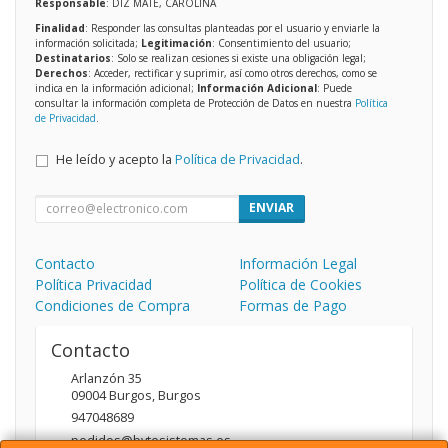
Responsable
: DIZ MATE, CAROLINA
Finalidad
: Responder las consultas planteadas por el usuario y enviarle la
información solicitada;
Legitimación
: Consentimiento del usuario;
Destinatarios
: Solo se realizan cesiones si existe una obligación legal;
Derechos
: Acceder, rectificar y suprimir, así como otros derechos, como se
indica en la información adicional;
Información Adicional
: Puede
consultar la información completa de Protección de Datos en nuestra
Política
de Privacidad
.
He leído y acepto la
Política de Privacidad
.
ENVIAR
Contacto
Información Legal
Política Privacidad
Política de Cookies
Condiciones de Compra
Formas de Pago
Contacto
Arlanzón 35
09004
Burgos
,
Burgos
947048689
pedidos@bytesistemas.es