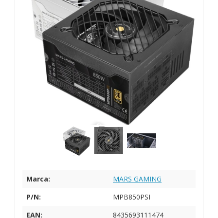
Marca:
MARS GAMING
P/N:
MPB850PSI
EAN:
8435693111474