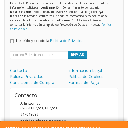
Finalidad
: Responder las consultas planteadas por el usuario y enviarle la
información solicitada;
Legitimación
: Consentimiento del usuario;
Destinatarios
: Solo se realizan cesiones si existe una obligación legal;
Derechos
: Acceder, rectificar y suprimir, así como otros derechos, como se
indica en la información adicional;
Información Adicional
: Puede
consultar la información completa de Protección de Datos en nuestra
Política
de Privacidad
.
He leído y acepto la
Política de Privacidad
.
ENVIAR
Contacto
Información Legal
Política Privacidad
Política de Cookies
Condiciones de Compra
Formas de Pago
Contacto
Arlanzón 35
09004
Burgos
,
Burgos
947048689
pedidos@bytesistemas.es