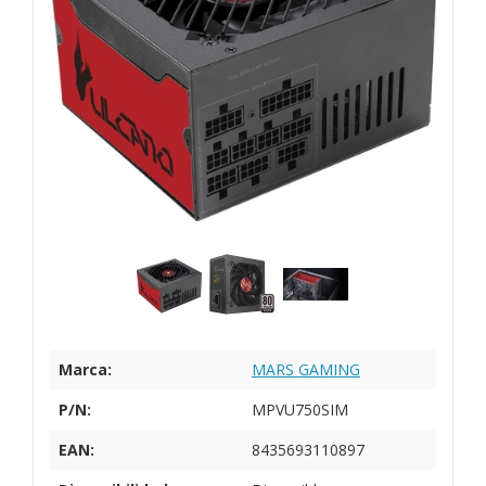
Marca:
MARS GAMING
P/N:
MPVU750SIM
EAN:
8435693110897