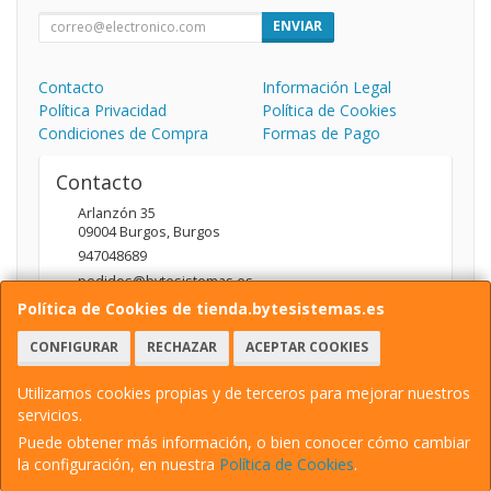
ENVIAR
Contacto
Información Legal
Política Privacidad
Política de Cookies
Condiciones de Compra
Formas de Pago
Contacto
Arlanzón 35
09004
Burgos
,
Burgos
947048689
pedidos@bytesistemas.es
Política de Cookies de tienda.bytesistemas.es
CONFIGURAR
RECHAZAR
ACEPTAR COOKIES
Horario
10.00 - 14.00 / 17.00 - 20.00
Utilizamos cookies propias y de terceros para mejorar nuestros
servicios.
Puede obtener más información, o bien conocer cómo cambiar
la configuración, en nuestra
Política de Cookies
.
, , , , España. - C.I.F.: 13163999H - Tfno: