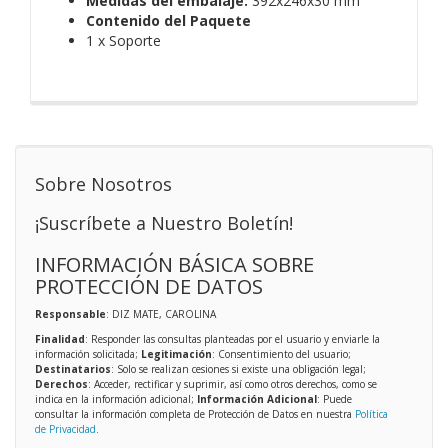
Medidas del embalaje:
392x246x30 mm
Contenido del Paquete
1 x Soporte
Sobre Nosotros
¡Suscríbete a Nuestro Boletín!
INFORMACIÓN BÁSICA SOBRE
PROTECCIÓN DE DATOS
Responsable
: DIZ MATE, CAROLINA
Finalidad
: Responder las consultas planteadas por el usuario y enviarle la
información solicitada;
Legitimación
: Consentimiento del usuario;
Destinatarios
: Solo se realizan cesiones si existe una obligación legal;
Derechos
: Acceder, rectificar y suprimir, así como otros derechos, como se
indica en la información adicional;
Información Adicional
: Puede
consultar la información completa de Protección de Datos en nuestra
Política
de Privacidad
.