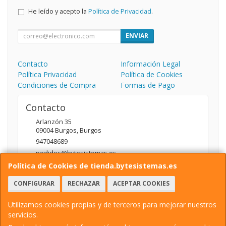
He leído y acepto la
Política de Privacidad
.
ENVIAR
Contacto
Información Legal
Política Privacidad
Política de Cookies
Condiciones de Compra
Formas de Pago
Contacto
Arlanzón 35
09004
Burgos
,
Burgos
947048689
pedidos@bytesistemas.es
Política de Cookies de tienda.bytesistemas.es
CONFIGURAR
RECHAZAR
ACEPTAR COOKIES
Horario
10.00 - 14.00 / 17.00 - 20.00
Utilizamos cookies propias y de terceros para mejorar nuestros
servicios.