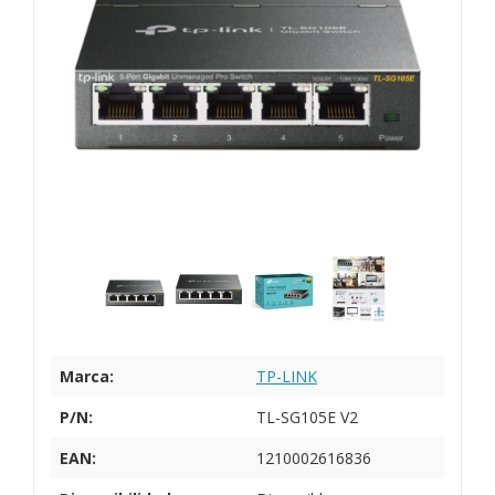
Marca:
TP-LINK
P/N:
TL-SG105E V2
EAN:
1210002616836