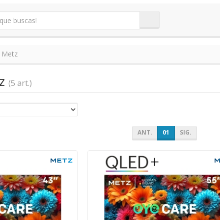
Metz
tz
(5 art.)
ANT.
01
SIG.