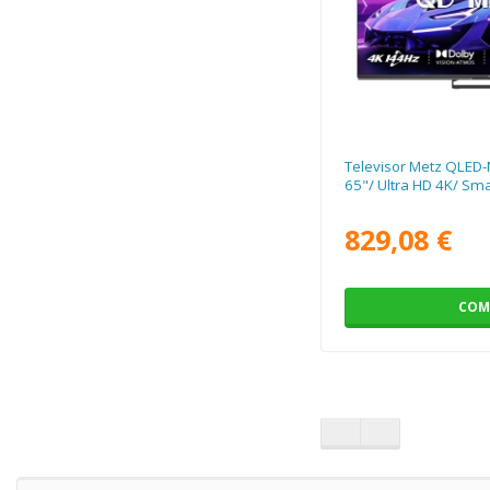
Televisor Metz QLED
65"/ Ultra HD 4K/ Sma
829,08 €
COM