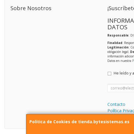
Sobre Nosotros
¡Suscríbet
INFORMA
DATOS
Responsable
: D
Finalidad
: Respon
Legitimación
: C
obligación legal;
De
información adicio
Datos en nuestra
P
He leído y 
Contacto
Política Priva
Condiciones 
Política de Cookies de tienda.bytesistemas.es