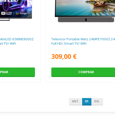
-MiniLED 65MNE8000Z
Televisor Portable Metz 24MPE7000Z 24
rt TV/ WiFi
Full HD/ Smart TV/ WiFi
309,00 €
PRAR
COMPRAR
ANT.
01
SIG.