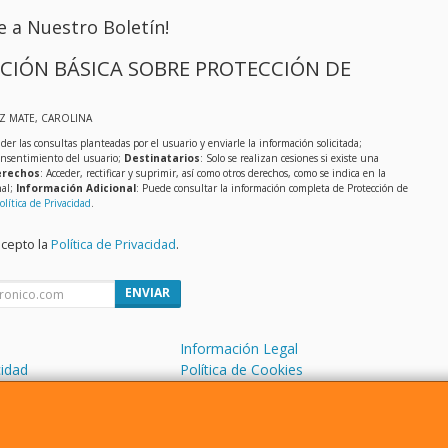
e a Nuestro Boletín!
CIÓN BÁSICA SOBRE PROTECCIÓN DE
IZ MATE, CAROLINA
der las consultas planteadas por el usuario y enviarle la información solicitada;
onsentimiento del usuario;
Destinatarios
: Solo se realizan cesiones si existe una
rechos
: Acceder, rectificar y suprimir, así como otros derechos, como se indica en la
nal;
Información Adicional
: Puede consultar la información completa de Protección de
olítica de Privacidad
.
acepto la
Política de Privacidad
.
ENVIAR
Información Legal
cidad
Política de Cookies
de Compra
Formas de Pago