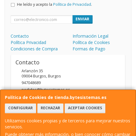
He leído y acepto la
Política de Privacidad
.
ENVIAR
Contacto
Información Legal
Política Privacidad
Política de Cookies
Condiciones de Compra
Formas de Pago
Contacto
Arlanzón 35
09004
Burgos
,
Burgos
947048689
pedidos@bytesistemas.es
Política de Cookies de tienda.bytesistemas.es
CONFIGURAR
RECHAZAR
ACEPTAR COOKIES
Horario
10.00 - 14.00 / 17.00 - 20.00
Utilizamos cookies propias y de terceros para mejorar nuestros
servicios.
Puede obtener más información, o bien conocer cómo cambiar