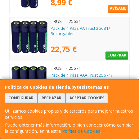
8,99 €
AVÍSAME
TRUST - 25631
Pack de 4 Pilas AA Trust 25631/
Recargables
22,75 €
COMPRAR
TRUST - 25671
Pack de 4 Pilas AAA Trust 25671/
Recargables
Política de Cookies de tienda.bytesistemas.es
18,25 €
CONFIGURAR
RECHAZAR
ACEPTAR COOKIES
COMPRAR
Utilizamos cookies propias y de terceros para mejorar nuestros
TRUST - 25745
servicios.
Pilas 6LR61 Trust 25745/ 9V/
Puede obtener más información, o bien conocer cómo cambiar
Recargables
la configuración, en nuestra
Política de Cookies
.