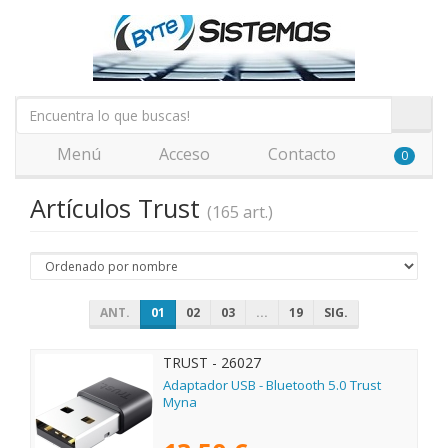
Menú
Acceso
Contacto
0
Artículos Trust
(165 art.)
ANT.
01
02
03
...
19
SIG.
TRUST - 26027
Adaptador USB - Bluetooth 5.0 Trust
Myna